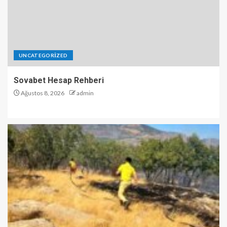
UNCATEGORIZED
Sovabet Hesap Rehberi
Ağustos 8, 2026
admin