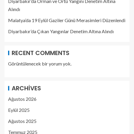
Diyarbakır’da Orman ve Örtü Yangını Denetim Altına
Alındı
Malatya’da 19 Eylül Gaziler Günü Merasimleri Düzenlendi
Diyarbakır’da Çıkan Yangınlar Denetim Altına Alındı
RECENT COMMENTS
Görüntülenecek bir yorum yok.
ARCHIVES
Ağustos 2026
Eylül 2025
Ağustos 2025
Temmuz 2025