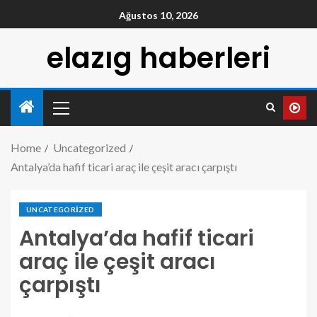
Ağustos 10, 2026
elazıg haberleri
Home
Uncategorized
Antalya’da hafif ticari araç ile çeşit aracı çarpıştı
UNCATEGORIZED
Antalya’da hafif ticari
araç ile çeşit aracı
çarpıştı