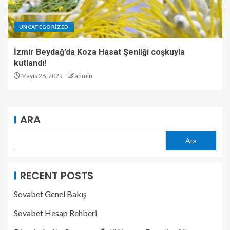
UNCATEGORIZED
İzmir Beydağ’da Koza Hasat Şenliği coşkuyla
kutlandı!
Mayıs 28, 2025
admin
ARA
Ara
RECENT POSTS
Sovabet Genel Bakış
Sovabet Hesap Rehberi