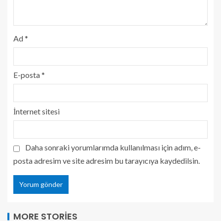
Ad
*
E-posta
*
İnternet sitesi
Daha sonraki yorumlarımda kullanılması için adım, e-
posta adresim ve site adresim bu tarayıcıya kaydedilsin.
MORE STORIES