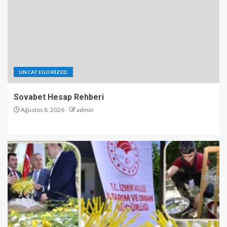
UNCATEGORIZED
Sovabet Hesap Rehberi
Ağustos 8, 2026
admin