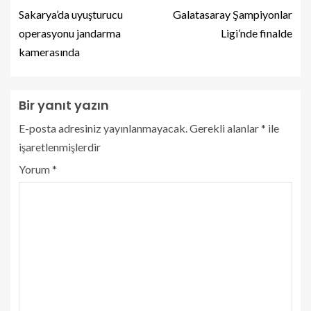
Sakarya’da uyuşturucu
Galatasaray Şampiyonlar
operasyonu jandarma
Ligi’nde finalde
kamerasında
Bir yanıt yazın
E-posta adresiniz yayınlanmayacak.
Gerekli alanlar
*
ile
işaretlenmişlerdir
Yorum
*