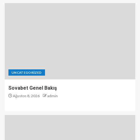
UNCATEGORIZED
Sovabet Genel Bakış
Ağustos 8, 2026
admin