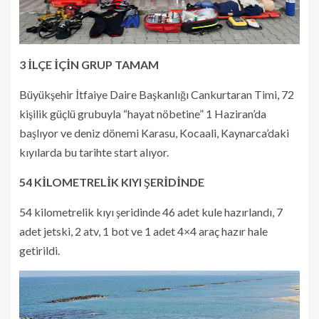
3 İLÇE İÇİN GRUP TAMAM
Büyükşehir İtfaiye Daire Başkanlığı Cankurtaran Timi, 72
kişilik güçlü grubuyla “hayat nöbetine” 1 Haziran’da
başlıyor ve deniz dönemi Karasu, Kocaali, Kaynarca’daki
kıyılarda bu tarihte start alıyor.
54 KİLOMETRELİK KIYI ŞERİDİNDE
54 kilometrelik kıyı şeridinde 46 adet kule hazırlandı, 7
adet jetski, 2 atv, 1 bot ve 1 adet 4×4 araç hazır hale
getirildi.