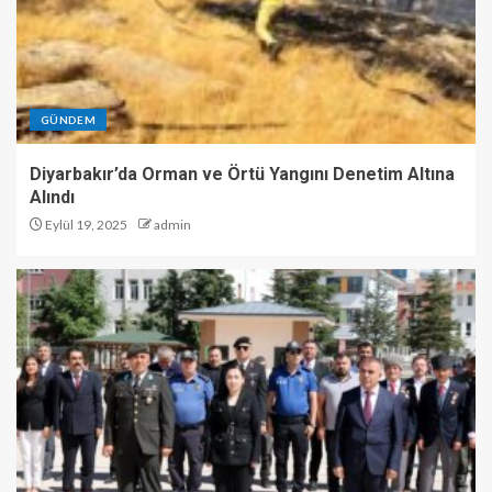
GÜNDEM
Diyarbakır’da Orman ve Örtü Yangını Denetim Altına
Alındı
Eylül 19, 2025
admin