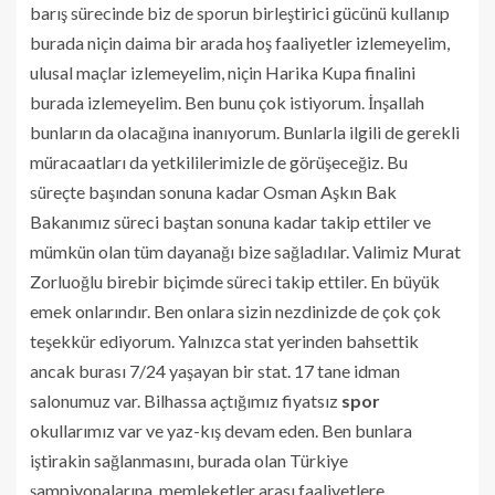
barış sürecinde biz de sporun birleştirici gücünü kullanıp
burada niçin daima bir arada hoş faaliyetler izlemeyelim,
ulusal maçlar izlemeyelim, niçin Harika Kupa finalini
burada izlemeyelim. Ben bunu çok istiyorum. İnşallah
bunların da olacağına inanıyorum. Bunlarla ilgili de gerekli
müracaatları da yetkililerimizle de görüşeceğiz. Bu
süreçte başından sonuna kadar Osman Aşkın Bak
Bakanımız süreci baştan sonuna kadar takip ettiler ve
mümkün olan tüm dayanağı bize sağladılar. Valimiz Murat
Zorluoğlu birebir biçimde süreci takip ettiler. En büyük
emek onlarındır. Ben onlara sizin nezdinizde de çok çok
teşekkür ediyorum. Yalnızca stat yerinden bahsettik
ancak burası 7/24 yaşayan bir stat. 17 tane idman
salonumuz var. Bilhassa açtığımız fiyatsız
spor
okullarımız var ve yaz-kış devam eden. Ben bunlara
iştirakin sağlanmasını, burada olan Türkiye
şampiyonalarına, memleketler arası faaliyetlere,