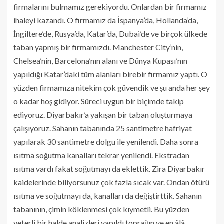
firmalarını bulmamız gerekiyordu. Onlardan bir firmamız
ihaleyi kazandı. O firmamız da İspanya’da, Hollanda’da,
İngiltere’de, Rusya’da, Katar’da, Dubai’de ve birçok ülkede
taban yapmış bir firmamızdı. Manchester City’nin,
Chelsea’nin, Barcelona’nın alanı ve Dünya Kupası’nın
yapıldığı Katar’daki tüm alanları birebir firmamız yaptı. O
yüzden firmamıza nitekim çok güvendik ve şu anda her şey
o kadar hoş gidiyor. Süreci uygun bir biçimde takip
ediyoruz. Diyarbakır’a yakışan bir taban oluşturmaya
çalışıyoruz. Sahanın tabanında 25 santimetre hafriyat
yapılarak 30 santimetre dolgu ile yenilendi. Daha sonra
ısıtma soğutma kanalları tekrar yenilendi. Ekstradan
ısıtma vardı fakat soğutmayı da eklettik. Zira Diyarbakır
kaidelerinde biliyorsunuz çok fazla sıcak var. Ondan ötürü
ısıtma ve soğutmayı da, kanalları da değiştirttik. Sahanın
tabanının, çimin köklenmesi çok kıymetli. Bu yüzden
yeterli bir halde analizleri yapıldı toprağın ve en âlâ