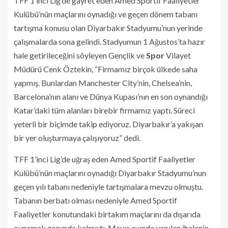
TFF 1’inci Lig’de gayret eden Amed Sportif Faaliyetler
Kulübü’nün maçlarını oynadığı ve geçen dönem tabanı
tartışma konusu olan Diyarbakır Stadyumu’nun yerinde
çalışmalarda sona gelindi. Stadyumun 1 Ağustos’ta hazır
hale getirileceğini söyleyen Gençlik ve
Spor
Vilayet
Müdürü Cenk Öztekin, “Firmamız birçok ülkede saha
yapmış. Bunlardan Manchester City’nin, Chelsea’nin,
Barcelona’nın alanı ve Dünya Kupası’nın en son oynandığı
Katar’daki tüm alanları birebir firmamız yaptı. Süreci
yeterli bir biçimde takip ediyoruz. Diyarbakır’a yakışan
bir yer oluşturmaya çalışıyoruz” dedi.
TFF 1’inci Lig’de uğraş eden Amed Sportif Faaliyetler
Kulübü’nün maçlarını oynadığı Diyarbakır Stadyumu’nun
geçen yılı tabanı nedeniyle tartışmalara mevzu olmuştu.
Tabanın berbatı olması nedeniyle Amed Sportif
Faaliyetler konutundaki birtakım maçlarını da dışarıda
oynamak zorunda kalmıştı. Mayıs ayında yapılan ihalenin