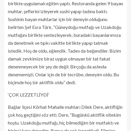
birlikte uygulamalı eğitim yaptı. Restoranda gelen 9 bayan
muhtar, şeflerini izleyerek sushi yapıp tadına baktı.
Sushinin bayan muhtarlar için bir deneyin olduğunu
belirten Şef Esra Türk, “Güneydoğu mutfağı ve Uzakdoğu
mutfağını birlikte sentezleyerek, buradaki bayanlarımıza
da denetmek ve tıpkı vakitte birlikte yapıp tatmak
istedik. Hoş de oldu, eğlendik. Tadını da beğendiler. Bizim
damak zevkimize biraz uygun olmayan bir tat fakat
denenmeyecek bir şey de değil. Birçoğu da aslında
denememişti. Onlar için de bir tecrübe, deneyim oldu. Bu
biçimde hoş bir aktiflik oldu” dedi.
‘ÇOK LEZZETLİYDİ’
Bağlar ilçesi Körhat Mahalle muhtarı Dilek Dere, aktifliğin
çok hoş geçtiğini söz etti. Dere, “Bugünkü aktiflik nitekim
hoştu. Uzakdoğu mutfağı, hiç bilmediğim bir mutfaktı ve
birinci kere denedim. Bence de çok lezzetliydi. Elimize