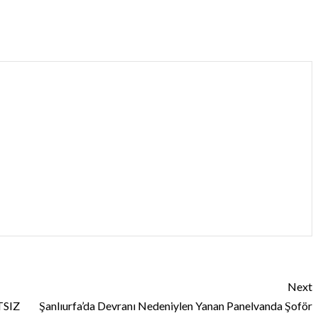
Next
TSIZ
Şanlıurfa’da Devranı Nedeniylen Yanan Panelvanda Şoför