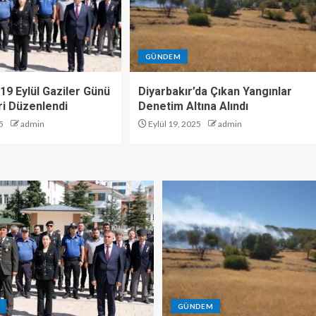
GÜNDEM
19 Eylül Gaziler Günü
Diyarbakır’da Çıkan Yangınlar
i Düzenlendi
Denetim Altına Alındı
5
admin
Eylül 19, 2025
admin
GÜNDEM