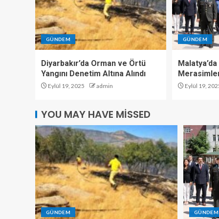
GÜNDEM
GÜNDEM
Diyarbakır’da Orman ve Örtü
Malatya’da 
Yangını Denetim Altına Alındı
Merasimler
Eylül 19, 2025
admin
Eylül 19, 202
YOU MAY HAVE MISSED
GÜNDEM
GÜNDEM