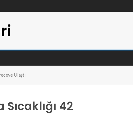
ri
receye Ulaştı
 Sıcaklığı 42