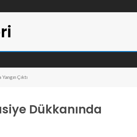
ri
 Yangın Çıktı
tasiye Dükkanında