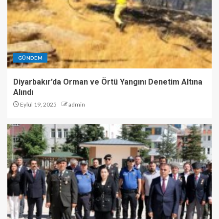
GÜNDEM
Diyarbakır’da Orman ve Örtü Yangını Denetim Altına
Alındı
Eylül 19, 2025
admin