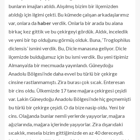
bunların imajları atıldı. Alışılmış bizim bir ilçemizden
atıldığı için ilgimi çekti. Bu kümede çalışan arkadaşlarımız
var, onlara da
haber
verdik. Onlarla bir arada bu alana
birkaç kez gittik ve bu çekirgeyi gördük. Aldık, inceledik
ve yeni bir tıp olduğunu görmüş olduk. Buna, ‘Troglophilus
diclensis’ ismini verdik. Bu, Dicle manasına geliyor. Dicle
ilçemizde bulduğumuz için bu ismi verdik. Bu yeni tipimiz
Almanya’da bir mecmuada yayınlandı. Güneydoğu
Anadolu Bölgesi’nde daha evvel bu türlü bir çekirge
cinsine rastlanmamıştı. Zira burası çok sıcak. Enteresan
bir cins oldu. Ülkemizde 17 tane mağara çekirgesi çeşidi
var. Lakin Güneydoğu Anadolu Bölgesi’nde hiç geçmemişti
bu türlü bir çekirge çeşidi. O da bize nasip oldu. Yeni bir
cins. Olağanda bunlar nemli yerlerde yaşıyorlar, mağara
ağızlarında, mağara içlerinde yaşıyorlar. Zira dışarıdaki
sıcaklık, mesela bizim gittiğimizde en az 40 dereceydi.