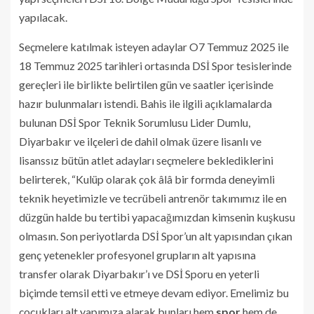
yapılacak.
Seçmelere katılmak isteyen adaylar O7 Temmuz 2025 ile
18 Temmuz 2025 tarihleri ortasında DSİ Spor tesislerinde
gereçleri ile birlikte belirtilen gün ve saatler içerisinde
hazır bulunmaları istendi. Bahis ile ilgili açıklamalarda
bulunan DSİ Spor Teknik Sorumlusu Lider Dumlu,
Diyarbakır ve ilçeleri de dahil olmak üzere lisanlı ve
lisanssız bütün atlet adayları seçmelere beklediklerini
belirterek, “Kulüp olarak çok âlâ bir formda deneyimli
teknik heyetimizle ve tecrübeli antrenör takımımız ile en
düzgün halde bu tertibi yapacağımızdan kimsenin kuşkusu
olmasın. Son periyotlarda DSİ Spor’un alt yapısından çıkan
genç yetenekler profesyonel grupların alt yapısına
transfer olarak Diyarbakır’ı ve DSİ Sporu en yeterli
biçimde temsil etti ve etmeye devam ediyor. Emelimiz bu
çocukları alt yapımıza alarak bunları hem
spor
hem de