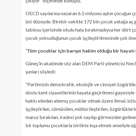
çıkıyor” biçiminde konuştu.
OECD sayılarına nazaran 6.5 milyonu aşkın çocuğun ç
üst düzeyde. Birebir vakitte 172 bin çocuk yatağa aç 
tablosu içerisinde okulu hala bırakmadıysa her dört ço
çocuk yoksulluğunun çocuk işçileştirilmesinde çok önem
‘Tüm çocuklar için barışın hakim olduğu bir hayatı
Güneş’in akabinde söz alan DEM Parti yöneticisi Nec
şunları söyledi:
“Partimizin demokratik, ekolojik ve cinsiyet özgürlük
dostu kent siyasetlerinin hayata geçirilmesi gayesiy
hakkı elinden alınmış çocuklar olmak üzere ihmal, isti
işçileştirilen, sömürülen, mültecileştirilen, özgürlükler
maruz bırakılan, iradesi yok sayılıp görmezden geline
bir toplumu çocuklarla birlikte inşa etmek emeliyle uğ