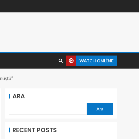
WATCH ONLINE
önüştü”
ARA
Ara
RECENT POSTS