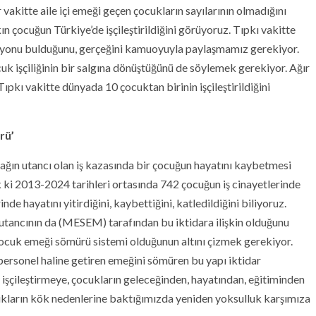
 vakitte aile içi emeği geçen çocukların sayılarının olmadığını
n çocuğun Türkiye’de işçileştirildiğini görüyoruz. Tıpkı vakitte
 milyonu bulduğunu, gerçeğini kamuoyuyla paylaşmamız gerekiyor.
uk işçiliğinin bir salgına dönüştüğünü de söylemek gerekiyor. Ağır
pkı vakitte dünyada 10 çocuktan birinin işçileştirildiğini
rü’
ağın utancı olan iş kazasında bir çocuğun hayatını kaybetmesi
zık ki 2013-2024 tarihleri ortasında 742 çocuğun iş cinayetlerinde
nde hayatını yitirdiğini, kaybettiğini, katledildiğini biliyoruz.
 utancının da (MESEM) tarafından bu iktidara ilişkin olduğunu
ocuk emeği sömürü sistemi olduğunun altını çizmek gerekiyor.
ersonel haline getiren emeğini sömüren bu yapı iktidar
 işçileştirmeye, çocukların geleceğinden, hayatından, eğitiminden
cukların kök nedenlerine baktığımızda yeniden yoksulluk karşımıza