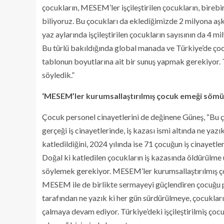
çocukların, MESEM’ler işçileştirilen çocukların, birebir
biliyoruz. Bu çocukları da eklediğimizde 2 milyona aşkı
yaz aylarında işçileştirilen çocukların sayısının da 4
Bu türlü bakıldığında global manada ve Türkiye’de çoc
tablonun boyutlarına ait bir sunuş yapmak gerekiyor. Tı
söyledik.”
‘MESEM’ler kurumsallaştırılmış çocuk emeği sömü
Çocuk personel cinayetlerini de değinene Güneş, “Bu ç
gerçeği iş cinayetlerinde, iş kazası ismi altında ne ya
katledildiğini, 2024 yılında ise 71 çocuğun iş cinayetleri
Doğal ki katledilen çocukların iş kazasında öldürülme
söylemek gerekiyor. MESEM’ler kurumsallaştırılmış ç
MESEM ile de birlikte sermayeyi güçlendiren çocuğu p
tarafından ne yazık ki her gün sürdürülmeye, çocukları
çalmaya devam ediyor. Türkiye’deki işçileştirilmiş ço