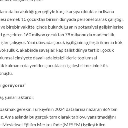
tlarında bırakıldığı gerçeğiyle karşı karşıya olduklarını lisana
mesi demek 10 çocuktan birinin dünyada personel olarak çalıştığı,
 ve birebir vakitte içinde bulunduğu anın potansiyel gelişimlerine
 ki gerçekten 160 milyon çocuktan 79 milyonu da madencilik,
işler çalışıyor. Yani dünyada çocuk işçiliğinin işçileştirilmenin kök
oksulluk, akabinde savaşlar, kapitalist dünya tertibi, çocuk
lumsal cinsiyete dayalı adaletsizliklerle toplumsal
zak kalmanın da yeniden çocukların işçileştirilmesinin kök
onuştu.
ni görüyoruz’
, şunları aktardı:
 bakmak gerekir. Türkiye’nin 2024 datalarına nazaran 869 bin
yoruz. Ama aslında bu gerçek tam olarak tabloyu yansıtmadığını
de Mesleksel Eğitim Merkezi’nde (MESEM) işçileştirilen