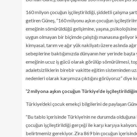
160 milyon çocuğun işçileştirildiği, şiddetli çalışma şar
getiren Güneş, “160 milyonu aşkın çocuğun işçileştiril
emeğinin sömürüldüğü gelişimine, yaşına, psikolojisine
uygun olmayan bir biçimde çalıştığı manasına geliyor
kimyasal, tarım ve ağır yük nakliyatı üzere aslında ağır 
sebeplerine baktığımızda dünyanın her yerinde başta y
emeğinin ucuz iş gücü olarak görülüp sömürülmesi, top
adaletsizliklerin birebir vakitte eğitim sisteminden u
nedenleri olarak karşımıza çıktığını görüyoruz” diye k
‘2 milyona aşkın çocuğun Türkiye’de işçileştirildiği
Türkiye’deki çocuk emekçi bilgilerini de paylaşan Güneş
“Bu tablo içerisinde Türkiye’nin ne durumda olduğuna
çocuğun işçileştirildiği gerçeği ile karşı karşıya kalı
belirtmemiz gerekiyor. Zira 869 bin çocuğun içerisin