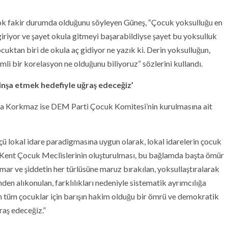
ok fakir durumda olduğunu söyleyen Güneş, “Çocuk yoksulluğu en
giriyor ve şayet okula gitmeyi başarabildiyse şayet bu yoksulluk
cuktan biri de okula aç gidiyor ne yazık ki. Derin yoksulluğun,
li bir korelasyon ne olduğunu biliyoruz” sözlerini kullandı.
 inşa etmek hedefiyle uğraş edeceğiz’
la Korkmaz ise DEM Parti Çocuk Komitesi’nin kurulmasına ait
çü lokal idare paradigmasına uygun olarak, lokal idarelerin çocuk
le Kent Çocuk Meclislerinin oluşturulması, bu bağlamda başta ömür
smar ve şiddetin her türlüsüne maruz bırakılan, yoksullaştıralarak
inden alıkonulan, farklılıkları nedeniyle sistematik ayrımcılığa
n tüm çocuklar için barışın hakim olduğu bir ömrü ve demokratik
raş edeceğiz.”