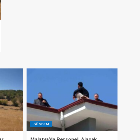
GÜNDEM
ar
Malatya’da Personel, Alacak