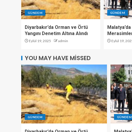
GÜNDEM
GÜNDEM
Diyarbakır’da Orman ve Örtü
Malatya’da 
Yangını Denetim Altına Alındı
Merasimler
Eylül 19, 2025
admin
Eylül 19, 202
YOU MAY HAVE MISSED
GÜNDEM
GÜNDEM
Diyarbakır’da Orman ve Örtü
Malatya’