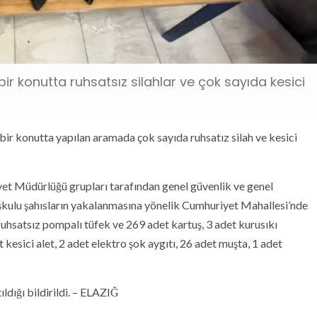
ir konutta ruhsatsız silahlar ve çok sayıda kesici
 bir konutta yapılan aramada çok sayıda ruhsatız silah ve kesici
yet Müdürlüğü grupları tarafından genel güvenlik ve genel
uşkulu şahısların yakalanmasına yönelik Cumhuriyet Mahallesi’nde
uhsatsız pompalı tüfek ve 269 adet kartuş, 3 adet kurusıkı
 kesici alet, 2 adet elektro şok aygıtı, 26 adet muşta, 1 adet
ldığı bildirildi. – ELAZIĞ