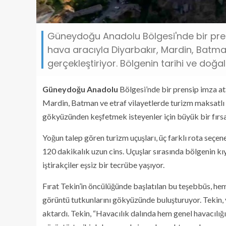
Güneydoğu Anadolu Bölgesi'nde bir prensip
hava aracıyla Diyarbakır, Mardin, Batman
gerçekleştiriyor. Bölgenin tarihi ve doğa
Güneydoğu Anadolu
Bölgesi’nde bir prensip imza atan
Mardin, Batman ve etraf vilayetlerde turizm maksatlı u
gökyüzünden keşfetmek isteyenler için büyük bir fırsat
Yoğun talep gören turizm uçuşları, üç farklı rota seçene
120 dakikalık uzun cins. Uçuşlar sırasında bölgenin kıy
iştirakçiler eşsiz bir tecrübe yaşıyor.
Fırat Tekin’in öncülüğünde başlatılan bu teşebbüs, hem
görüntü tutkunlarını gökyüzünde buluşturuyor. Tekin, 
aktardı. Tekin, “Havacılık dalında hem genel havacıl