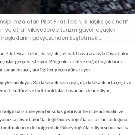
 imza atan Pilot Fırat Tekin, iki kişilik çok hafif
 ve etraf vilayetlerde turizm gayeli uçuşlar
l hoşluklarını gökyüzünden keşfetmek ...
 Pilot Fırat Tekin, iki kişilik çok hafif hava aracıyla Diyarbakır,
çuşlar gerçekleştiriyor. Bölgenin tarihi ve doğal hoşluklarını
 sunan bu uçuşlara ilgi her geçen gün artıyor.
ğiyle sunuluyor. 30 dakikalık kısa çeşit, 60 dakikalık orta çeşit ve
metli kültürel ve tarihi noktaları havadan izlenebiliyor,
 bölge turizmine yeni bir soluk getiriyor hem de adrenalin ve
yalnızca Diyarbakır’da değil Güneydoğu’da bir birinci olduğunu
ığı tanıtmak hem de bölgemizin Güneydoğu’da biliyorsunuz harika