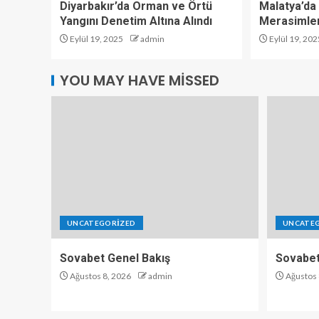
Diyarbakır’da Orman ve Örtü
Malatya’da 
Yangını Denetim Altına Alındı
Merasimler
Eylül 19, 2025
admin
Eylül 19, 202
YOU MAY HAVE MISSED
UNCATEGORIZED
UNCATE
Sovabet Genel Bakış
Sovabet
Ağustos 8, 2026
admin
Ağustos 