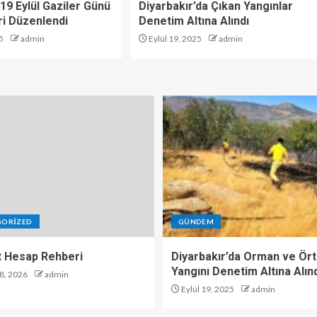
19 Eylül Gaziler Günü
Diyarbakır’da Çıkan Yangınlar
i Düzenlendi
Denetim Altına Alındı
5
admin
Eylül 19, 2025
admin
GORIZED
GÜNDEM
 Hesap Rehberi
Diyarbakır’da Orman ve Ör
Yangını Denetim Altına Alın
8, 2026
admin
Eylül 19, 2025
admin