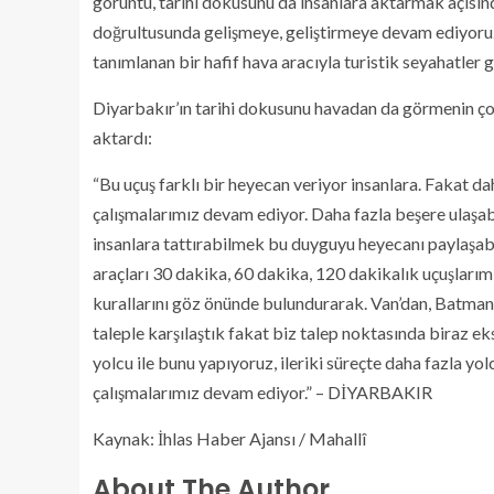
görüntü, tarihi dokusunu da insanlara aktarmak açısınd
doğrultusunda gelişmeye, geliştirmeye devam ediyoruz. 
tanımlanan bir hafif hava aracıyla turistik seyahatler 
Diyarbakır’ın tarihi dokusunu havadan da görmenin çok 
aktardı:
“Bu uçuş farklı bir heyecan veriyor insanlara. Fakat d
çalışmalarımız devam ediyor. Daha fazla beşere ulaşa
insanlara tattırabilmek bu duyguyu heyecanı paylaşabil
araçları 30 dakika, 60 dakika, 120 dakikalık uçuşları
kurallarını göz önünde bulundurarak. Van’dan, Batman’
taleple karşılaştık fakat biz talep noktasında biraz e
yolcu ile bunu yapıyoruz, ileriki süreçte daha fazla yo
çalışmalarımız devam ediyor.” – DİYARBAKIR
Kaynak: İhlas Haber Ajansı / Mahallî
About The Author