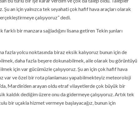
an bu türlü bir işe karar verdim ve çok da talep oldu. Talepler
Şu an için yalnızca tek seyahati çok hafif hava araçları olarak
gerçekleştirmeye çalışıyoruz” dedi.
farklı bir manzara sağladığını lisana getiren Tekin şunları
aha fazla yolcu noktasında biraz eksik kalıyoruz bunun için de
bilmek, daha fazla beşere dokunabilmek, aile olarak bu görüntüyü
mek için var gücümüzle çalışıyoruz. Şu an için çok hafif hava
mız var ve özel bir rota planlaması yapabilmekteyiz meteoroloji
da, Mardin’den arayan oldu etraf vilayetlerde çok büyük bir
ksik kaldık dediğim üzere onu da gidermeye çalışıyoruz. Artık tek
lculu bir uçakla hizmet vermeye başlayacağız, bunun için