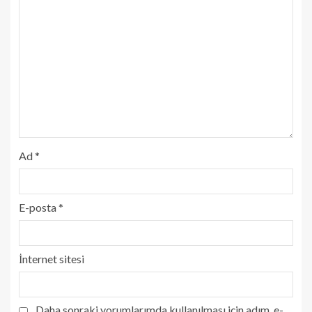
Ad
*
E-posta
*
İnternet sitesi
Daha sonraki yorumlarımda kullanılması için adım, e-