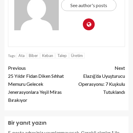
See author's posts
Ata
Biber
Keban
Talep
Üretim
Tags:
Previous
Next
25 Yıldır Fidan Diken Sıhhat
Elazığ’da Uyuşturucu
Memuru Gelecek
Operasyonu: 7 Kuşkulu
Jenerasyonlara Yeşil Miras
Tutuklandı
Bırakıyor
Bir yanıt yazın
E-posta adresiniz yayınlanmayacak.
Gerekli alanlar
*
ile