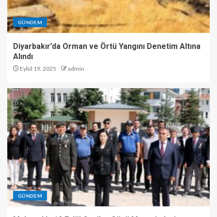
GÜNDEM
Diyarbakır’da Orman ve Örtü Yangını Denetim Altına
Alındı
Eylül 19, 2025
admin
GÜNDEM