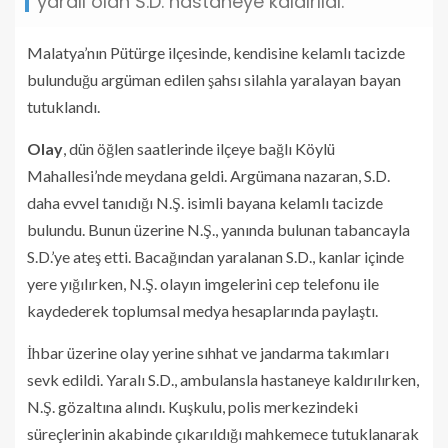
yaralı olan S.D. hastaneye kaldırıldı.
Malatya’nın Pütürge ilçesinde, kendisine kelamlı tacizde
bulunduğu argüman edilen şahsı silahla yaralayan bayan
tutuklandı.
Olay
, dün öğlen saatlerinde ilçeye bağlı Köylü
Mahallesi’nde meydana geldi. Argümana nazaran, S.D.
daha evvel tanıdığı N.Ş. isimli bayana kelamlı tacizde
bulundu. Bunun üzerine N.Ş., yanında bulunan tabancayla
S.D.’ye ateş etti. Bacağından yaralanan S.D., kanlar içinde
yere yığılırken, N.Ş. olayın imgelerini cep telefonu ile
kaydederek toplumsal medya hesaplarında paylaştı.
İhbar üzerine olay yerine sıhhat ve jandarma takımları
sevk edildi. Yaralı S.D., ambulansla hastaneye kaldırılırken,
N.Ş. gözaltına alındı. Kuşkulu, polis merkezindeki
süreçlerinin akabinde çıkarıldığı mahkemece tutuklanarak