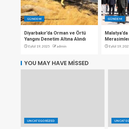
GÜNDEM
GÜNDEM
Diyarbakır’da Orman ve Örtü
Malatya’da 
Yangını Denetim Altına Alındı
Merasimler
Eylül 19, 2025
admin
Eylül 19, 202
YOU MAY HAVE MISSED
UNCATEGORIZED
UNCATE