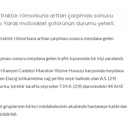
n traktör römorkuna arttan çarpması sonucu
. Yaralı motosiklet şoförünün durumu yeterli.
n traktör römorkuna arttan çarpması sonucu meydana gelen
ışması sonucu meydana gelen trafik kazasında bir kişi yaralandı.
ri Kanyon Caddesi Maraton Yüzme Havuzu karşısında meydana
n Elazığ istikametine sağ şeritte seyir halinde olan A.S. (29)
orka, birebir tarafta seyreden T.M.K. (29) idaresindeki 44 AHE
t gruplarının birinci müdahalesinin akabinde hastaneye kaldırılan
ldirildi.