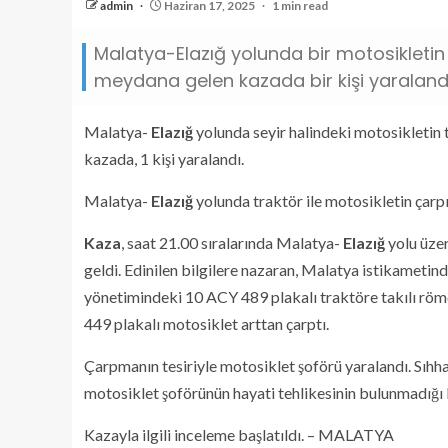
admin
Haziran 17, 2025
1 min read
Malatya-Elazığ yolunda bir motosikleti
meydana gelen kazada bir kişi yaralandı
Malatya-
Elazığ
yolunda seyir halindeki motosikleti
kazada, 1 kişi yaralandı.
Malatya-
Elazığ
yolunda traktör ile motosikletin çarp
Kaza
, saat 21.00 sıralarında Malatya-
Elazığ
yolu üze
geldi. Edinilen bilgilere nazaran, Malatya istikametinde
yönetimindeki 10 ACY 489 plakalı traktöre takılı röm
449 plakalı motosiklet arttan çarptı.
Çarpmanın tesiriyle motosiklet şoförü yaralandı. Sıhha
motosiklet şoförünün hayati tehlikesinin bulunmadığı bi
Kazayla ilgili inceleme başlatıldı. – MALATYA