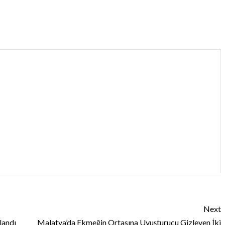
Next
landı
Malatya’da Ekmeğin Ortasına Uyuşturucu Gizleyen İki