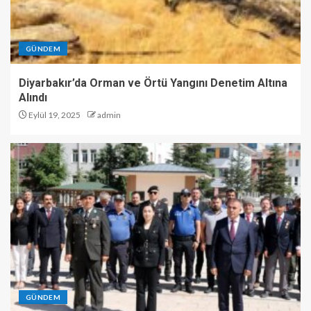
GÜNDEM
Diyarbakır’da Orman ve Örtü Yangını Denetim Altına
Alındı
Eylül 19, 2025
admin
GÜNDEM