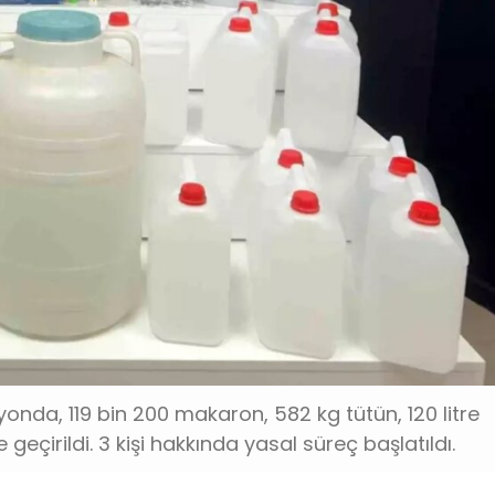
da, 119 bin 200 makaron, 582 kg tütün, 120 litre
 geçirildi. 3 kişi hakkında yasal süreç başlatıldı.