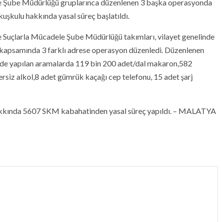
le Şube Müdürlüğü gruplarınca düzenlenen 3 başka operasyonda
kuşkulu hakkında yasal süreç başlatıldı.
 Suçlarla Mücadele Şube Müdürlüğü takımları, vilayet genelinde
r kapsamında 3 farklı adrese operasyon düzenledi. Düzenlenen
rinde yapılan aramalarda 119 bin 200 adet/dal makaron,582
eçersiz alkol,8 adet gümrük kaçağı cep telefonu, 15 adet şarj
s hakkında 5607 SKM kabahatinden yasal süreç yapıldı. – MALATYA