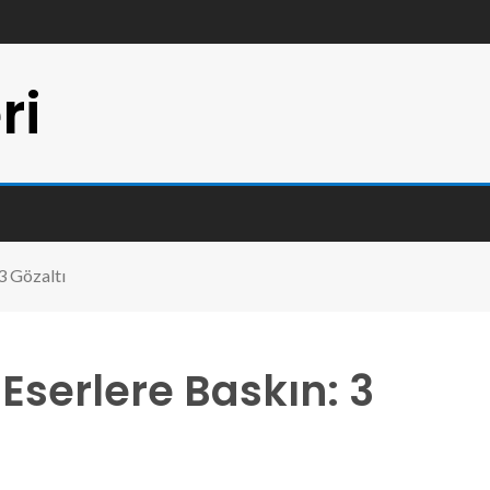
ri
3 Gözaltı
serlere Baskın: 3