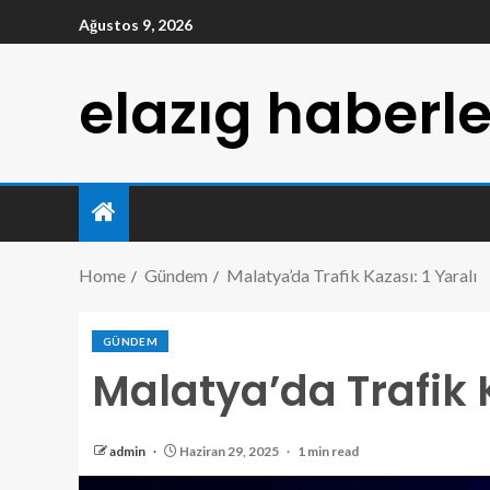
Ağustos 9, 2026
elazıg haberle
Home
Gündem
Malatya’da Trafik Kazası: 1 Yaralı
GÜNDEM
Malatya’da Trafik K
admin
Haziran 29, 2025
1 min read