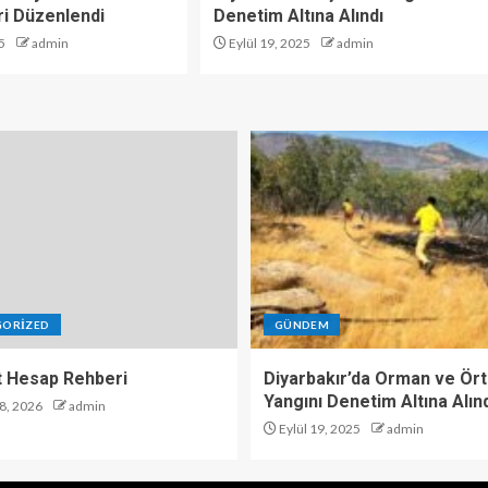
i Düzenlendi
Denetim Altına Alındı
5
admin
Eylül 19, 2025
admin
GORIZED
GÜNDEM
 Hesap Rehberi
Diyarbakır’da Orman ve Ör
Yangını Denetim Altına Alın
8, 2026
admin
Eylül 19, 2025
admin