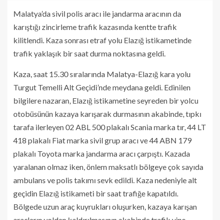
Malatya’da sivil polis aracı ile jandarma aracının da
karıştığı zincirleme trafik kazasında kentte trafik
kilitlendi. Kaza sonrası etraf yolu Elazığ istikametinde
trafik yaklaşık bir saat durma noktasına geldi.
Kaza, saat 15.30 sıralarında Malatya-Elazığ kara yolu
Turgut Temelli Alt Geçidi’nde meydana geldi. Edinilen
bilgilere nazaran, Elazığ istikametine seyreden bir yolcu
otobüsünün kazaya karışarak durmasının akabinde, tıpkı
tarafa ilerleyen 02 ABL 500 plakalı Scania marka tır, 44 LT
418 plakalı Fiat marka sivil grup aracı ve 44 ABN 179
plakalı Toyota marka jandarma aracı çarpıştı. Kazada
yaralanan olmaz iken, önlem maksatlı bölgeye çok sayıda
ambulans ve polis takımı sevk edildi. Kaza nedeniyle alt
geçidin Elazığ istikameti bir saat trafiğe kapatıldı.
Bölgede uzun araç kuyrukları oluşurken, kazaya karışan
araçların yoldan kaldırılmasının akabinde trafik yine