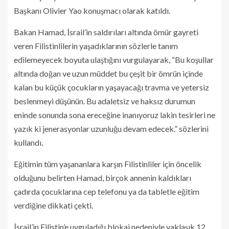
Başkanı Olivier Yao konuşmacı olarak katıldı.
Bakan Hamad, İsrail’in saldırıları altında ömür gayreti
veren Filistinlilerin yaşadıklarının sözlerle tanım
edilemeyecek boyuta ulaştığını vurgulayarak, “Bu koşullar
altında doğan ve uzun müddet bu çeşit bir ömrün içinde
kalan bu küçük çocukların yaşayacağı travma ve yetersiz
beslenmeyi düşünün. Bu adaletsiz ve haksız durumun
eninde sonunda sona ereceğine inanıyoruz lakin tesirleri ne
yazık ki jenerasyonlar uzunluğu devam edecek.” sözlerini
kullandı.
Eğitimin tüm yaşananlara karşın Filistinliler için öncelik
olduğunu belirten Hamad, birçok annenin kaldıkları
çadırda çocuklarına cep telefonu ya da tabletle eğitim
verdiğine dikkati çekti.
İsrail’in Filistin’e uyguladığı blokaj nedeniyle yaklaşık 12