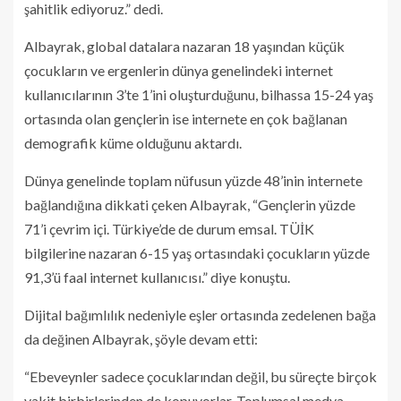
şahitlik ediyoruz.” dedi.
Albayrak, global datalara nazaran 18 yaşından küçük
çocukların ve ergenlerin dünya genelindeki internet
kullanıcılarının 3’te 1’ini oluşturduğunu, bilhassa 15-24 yaş
ortasında olan gençlerin ise internete en çok bağlanan
demografik küme olduğunu aktardı.
Dünya genelinde toplam nüfusun yüzde 48’inin internete
bağlandığına dikkati çeken Albayrak, “Gençlerin yüzde
71’i çevrim içi. Türkiye’de de durum emsal. TÜİK
bilgilerine nazaran 6-15 yaş ortasındaki çocukların yüzde
91,3’ü faal internet kullanıcısı.” diye konuştu.
Dijital bağımlılık nedeniyle eşler ortasında zedelenen bağa
da değinen Albayrak, şöyle devam etti:
“Ebeveynler sadece çocuklarından değil, bu süreçte birçok
vakit birbirlerinden de kopuyorlar. Toplumsal medya