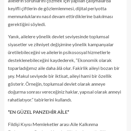
ailelerin sorunlarını çözmek için yapılan çalışmalarda
keyifli çiftlerin de gözlemlenmesi, dijital periyotta
memnunluklarını nasıl devam ettirdiklerine bakılması
gerektiğini söyledi.
Yanık, ailelere yönelik devlet seviyesinde toplumsal
siyasetler ve zihniyet değişimine yönelik kampanyalar
üretilebileceğini ve ailelerin psikososyal hizmetlerle
desteklenebileceğini kaydederek, “Ekonomik olarak
toparladığımız aile daha âlâ olur. Fakirlik aileyi bozan bir
şey. Makul seviyede bir iktisat, aileyi hami bir özellik
gösterir. Örneğin, toplumsal devlet olarak anneye
doğurma sonrası vereceğiniz haklar, yapısal olarak anneyi
rahatlatıyor.” tabirlerini kullandı.
“EN GÜZEL PANZEHİR AİLE”
Fildişi Kıyısı Memleketler arası Aile Kalkınma