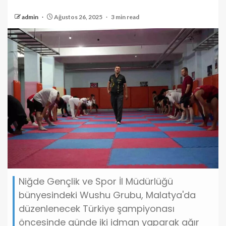
admin
Ağustos 26, 2025
3 min read
Niğde Gençlik ve Spor İl Müdürlüğü
bünyesindeki Wushu Grubu, Malatya'da
düzenlenecek Türkiye şampiyonası
öncesinde günde iki idman yaparak ağır