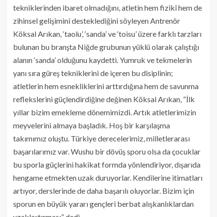
tekniklerinden ibaret olmadığını, atletin hem fizikî hem de
zihinsel gelişimini desteklediğini söyleyen Antrenör
Köksal Arıkan, ‘taolu’, ‘sanda’ ve ‘toisu’ üzere farklı tarzları
bulunan bu branşta Niğde grubunun yüklü olarak çalıştığı
alanın ‘sanda’ olduğunu kaydetti. Yumruk ve tekmelerin
yanı sıra güreş tekniklerini de içeren bu disiplinin;
atletlerin hem esnekliklerini arttırdığına hem de savunma
reflekslerini güçlendirdiğine değinen Köksal Arıkan, “İlk
yıllar bizim emekleme dönemimizdi. Artık atletlerimizin
meyvelerini almaya başladık. Hoş bir karşılaşma
takımımız oluştu. Türkiye derecelerimiz, milletlerarası
başarılarımız var. Wushu bir dövüş sporu olsa da çocuklar
bu sporla güçlerini hakikat formda yönlendiriyor, dışarıda
hengame etmekten uzak duruyorlar. Kendilerine itimatları
artıyor, derslerinde de daha başarılı oluyorlar. Bizim için
sporun en büyük yararı gençleri berbat alışkanlıklardan
uzaklaştırması” dedi.