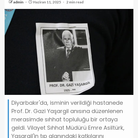
admin
Haziran 11, 2025
2 min read
Diyarbakır'da, isminin verildiği hastanede
Prof. Dr. Gazi Yaşargil anısına düzenlenen
merasimde sıhhat topluluğu bir ortaya
geldi. Vilayet Sıhhat Müdürü Emre Asiltürk,
Yaşargil'in tıp alanındaki katkılarını