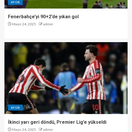
SPOR
Fenerbahçe’yi 90+2’de yıkan gol
Mayıs 24, 2025
admin
SPOR
İkinci yarı geri döndü, Premier Lig’e yükseldi
Mayıs 24, 2025
admin